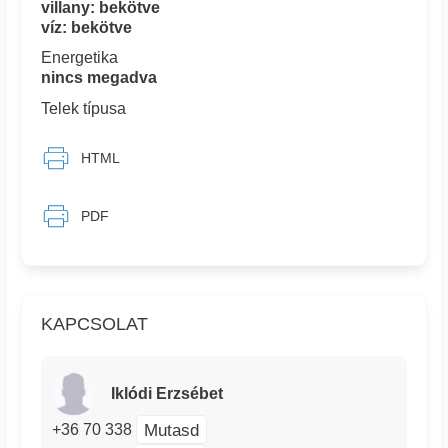
villany: bekötve
víz: bekötve
Energetika
nincs megadva
Telek típusa
HTML
PDF
KAPCSOLAT
Iklódi Erzsébet
Mutasd
+36 70 338