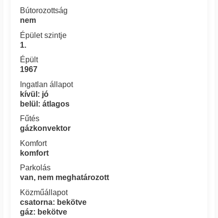
Bútorozottság
nem
Épület szintje
1.
Épült
1967
Ingatlan állapot
kívül: jó
belül: átlagos
Fűtés
gázkonvektor
Komfort
komfort
Parkolás
van, nem meghatározott
Közműállapot
csatorna: bekötve
gáz: bekötve