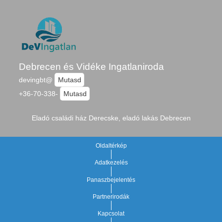
Debrecen és Vidéke Ingatlaniroda
devingbt@
Mutasd
+36-70-338-
Mutasd
Eladó családi ház Derecske, eladó lakás Debrecen
Oldaltérkép
Adatkezelés
Panaszbejelentés
Partnerirodák
Kapcsolat