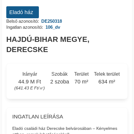
Eladó ház
Belső azonosító:
DE250318
Ingatlan azonosító:
106_dv
HAJDÚ-BIHAR MEGYE,
DERECSKE
Irányár
Szobák
Terület
Telek terület
44.9 M Ft
2 szoba
70 m²
634 m²
(641.43 E Ft/㎡)
INGATLAN LEÍRÁSA
Eladó családi ház Derecske belvárosában – Kényelmes