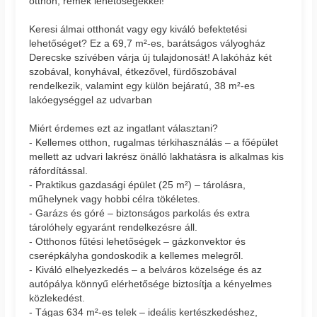
otthon, remek lehetőségekkel!
Keresi álmai otthonát vagy egy kiváló befektetési
lehetőséget? Ez a 69,7 m²-es, barátságos vályogház
Derecske szívében várja új tulajdonosát! A lakóház két
szobával, konyhával, étkezővel, fürdőszobával
rendelkezik, valamint egy külön bejáratú, 38 m²-es
lakóegységgel az udvarban
Miért érdemes ezt az ingatlant választani?
- Kellemes otthon, rugalmas térkihasználás – a főépület
mellett az udvari lakrész önálló lakhatásra is alkalmas kis
ráfordítással.
- Praktikus gazdasági épület (25 m²) – tárolásra,
műhelynek vagy hobbi célra tökéletes.
- Garázs és góré – biztonságos parkolás és extra
tárolóhely egyaránt rendelkezésre áll.
- Otthonos fűtési lehetőségek – gázkonvektor és
cserépkályha gondoskodik a kellemes melegről.
- Kiváló elhelyezkedés – a belváros közelsége és az
autópálya könnyű elérhetősége biztosítja a kényelmes
közlekedést.
- Tágas 634 m²-es telek – ideális kertészkedéshez,