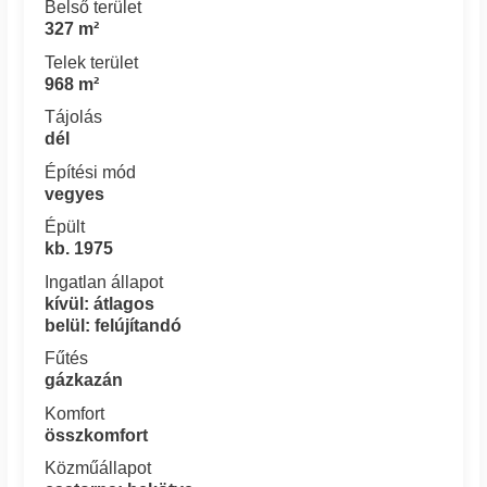
Belső terület
327 m²
Telek terület
968 m²
Tájolás
dél
Építési mód
vegyes
Épült
kb. 1975
Ingatlan állapot
kívül: átlagos
belül: felújítandó
Fűtés
gázkazán
Komfort
összkomfort
Közműállapot