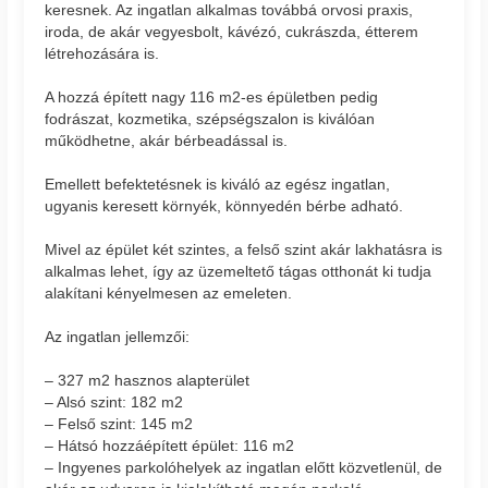
keresnek. Az ingatlan alkalmas továbbá orvosi praxis,
iroda, de akár vegyesbolt, kávézó, cukrászda, étterem
létrehozására is.
A hozzá épített nagy 116 m2-es épületben pedig
fodrászat, kozmetika, szépségszalon is kiválóan
működhetne, akár bérbeadással is.
Emellett befektetésnek is kiváló az egész ingatlan,
ugyanis keresett környék, könnyedén bérbe adható.
Mivel az épület két szintes, a felső szint akár lakhatásra is
alkalmas lehet, így az üzemeltető tágas otthonát ki tudja
alakítani kényelmesen az emeleten.
Az ingatlan jellemzői:
– 327 m2 hasznos alapterület
– Alsó szint: 182 m2
– Felső szint: 145 m2
– Hátsó hozzáépített épület: 116 m2
– Ingyenes parkolóhelyek az ingatlan előtt közvetlenül, de