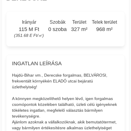
Irányár
Szobák
Terület
Telek terület
115 M Ft
0 szoba
327 m²
968 m²
(351.68 E Ft/㎡)
INGATLAN LEÍRÁSA
Hajdú-Bihar vm., Derecske forgalmas, BELVÁROSI,
frekventált környékén ELADÓ utcai bejáratú
üzlethelyiség!
A könnyen megközelíthető helyen lévő, igen forgalmas
csomópontok közelében található, üzleti célú igényeknek
tökéletes ingatlan, megfelelő választás bármilyen
tevékenységre.
Ajánlom azoknak a vállalkozóknak, akik bemutatótermet,
vagy bármilyen értékesítésre alkalmas üzlethelyiséget