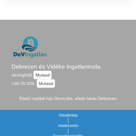
Debrecen és Vidéke Ingatlaniroda
devingbt@
Mutasd
+36-70-338-
Mutasd
Eladó családi ház Derecske, eladó lakás Debrecen
Oldaltérkép
Adatkezelés