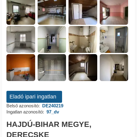
Eladó ipari ingatlan
Belső azonosító:
DE240219
Ingatlan azonosító:
97_dv
HAJDÚ-BIHAR MEGYE,
DERECSKE