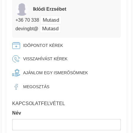
Iklódi Erzsébet
Mutasd
+36 70 338
Mutasd
devingbt@
IDŐPONTOT KÉREK
VISSZAHÍVÁST KÉREK
AJÁNLOM EGY ISMERŐSÖMNEK
MEGOSZTÁS
KAPCSOLATFELVÉTEL
Név