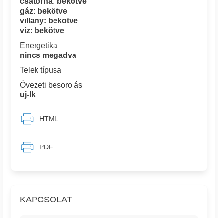
csatorna: bekötve
gáz: bekötve
villany: bekötve
víz: bekötve
Energetika
nincs megadva
Telek típusa
Övezeti besorolás
uj-lk
HTML
PDF
KAPCSOLAT