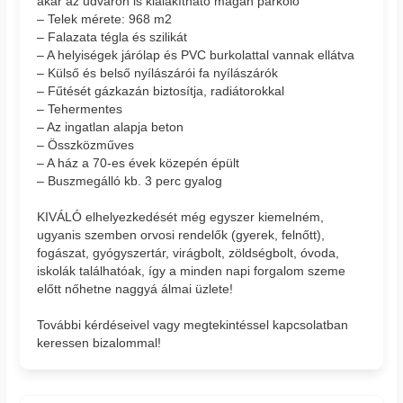
akár az udvaron is kialakítható magán parkoló
– Telek mérete: 968 m2
– Falazata tégla és szilikát
– A helyiségek járólap és PVC burkolattal vannak ellátva
– Külső és belső nyílászárói fa nyílászárók
– Fűtését gázkazán biztosítja, radiátorokkal
– Tehermentes
– Az ingatlan alapja beton
– Összközműves
– A ház a 70-es évek közepén épült
– Buszmegálló kb. 3 perc gyalog
KIVÁLÓ elhelyezkedését még egyszer kiemelném,
ugyanis szemben orvosi rendelők (gyerek, felnőtt),
fogászat, gyógyszertár, virágbolt, zöldségbolt, óvoda,
iskolák találhatóak, így a minden napi forgalom szeme
előtt nőhetne naggyá álmai üzlete!
További kérdéseivel vagy megtekintéssel kapcsolatban
keressen bizalommal!